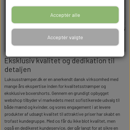
Acceptér alle
Acceptér valgte
Eksklusiv kvalitet og dedikation til
detaljen
Luksusstrømper.dk er en anerkendt dansk virksomhed med
mange års ekspertise inden for kvalitetsstrømper og
eksklusive boxershorts. Gennem en grundigt opbygget
webshop tilbyder vi markedets mest sofistikerede udvalg til
både mænd og kvinder, og vores engagement i at levere
produkter af udsøgt kvalitet til attraktive priser har skabt en
trofast kundegruppe. Med os får du ikke blot kvalitet, men
også en dedikeret kundeservice, der går langt for at sikre en