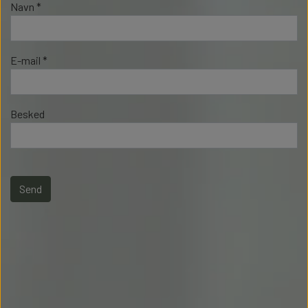
Navn *
E-mail *
Besked
Send