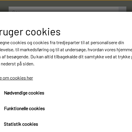
bruger cookies
AMESTRØMPER
BOXERSHORTS
OM LUKSUSSTR
 egne cookies og cookies fra tredjeparter til at personalisere din
evelse, til markedsføring og til at undersøge, hvordan vores hjemm
af besøgende. Du kan altid tilbagekalde dit samtykke ved at trykke 
10 Par Gianvaglia Boxersho
 nederst på siden.
Kvalitet. Varenummer: 16
 om cookies her
XXL
Nødvendige cookies
297,00 kr.
Funktionelle cookies
Øko-Tex standard 100 certificeret
Statistik cookies
Ginavaglia Boxershorts Luksus kvalitet