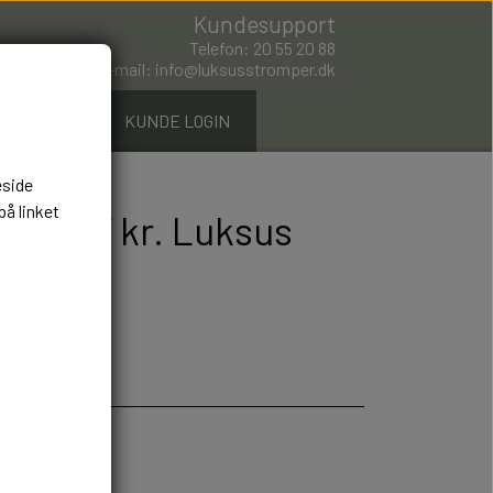
Kundesupport
Telefon: 20 55 20 88
E-mail: info@luksusstromper.dk
ØMPER.DK
KUNDE LOGIN
eside
på linket
rts 297 kr. Luksus