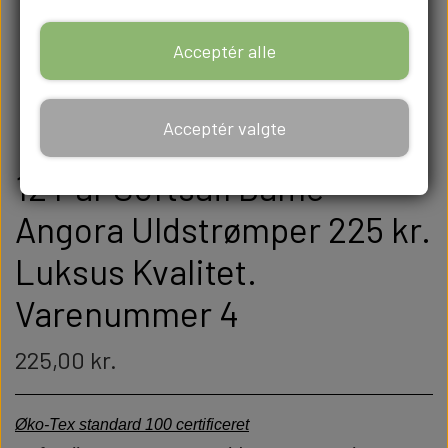
Acceptér alle
Acceptér valgte
12 Par Softsail Dame
Angora Uldstrømper 225 kr.
Luksus Kvalitet.
Varenummer 4
225,00 kr.
Øko-Tex standard 100 certificeret