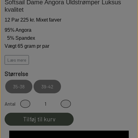
Softsail Dame Angora Uldstrømper Luksus
kvalitet
12 Par 225 kr. Mixet farver
95% Angora
5% Spandex
Vægt 65 gram pr par
Hold varmen på de kolde dage
Læs mere
Høj kvalitet er bløde behagelige og holdbare
Størrelse
Modstandsdygtige over for slid
35-38
39-42
Sidder perfekt på foden
Fladsømmet for ekstra god komfort
Antal
Tilføj til kurv