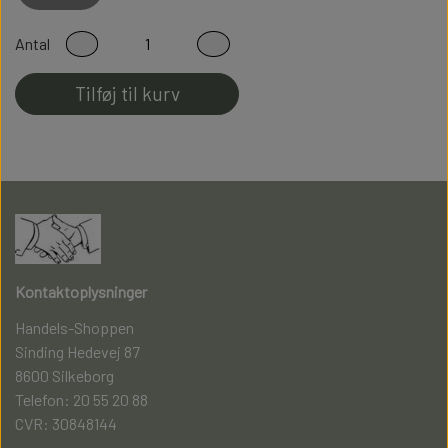
Sidder perfekt på foden
Antal
Fladsømmet for ekstra god komfort
Tilføj til kurv
Kontaktoplysninger
Handels-Shoppen
Sinding Hedevej 87
8600 Silkeborg
Telefon: 20 55 20 88
CVR: 30848144