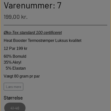
Varenummer: 7
199,00 kr.
Øko-Tex standard 100 certificeret
Heat Booster Termostrømper Luksus kvalitet
12 Par 199 kr
60% Bomuld
35% Akryl
5% Elastan
Vægt 80 gram pr par
Høj kvalitet er bløde behagelige og holdbare
Læs mere
Har termoaktive egenskaber
og
Størrelse
temperaturregulerende
egenskaber
Modstandsdygtige over for slid
41-46