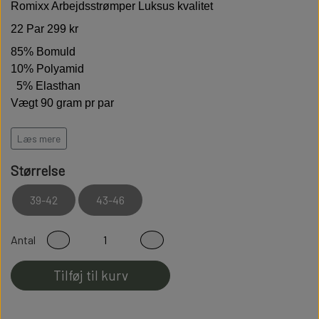
Romixx Arbejdsstrømper Luksus kvalitet
22 Par 299 kr
85% Bomuld
10% Polyamid
5% Elasthan
Vægt 90 gram pr par
Læs mere
Høj kvalitet er bløde behagelige og holdbare
Størrelse
Har termoaktive egenskaber
og
temperaturregulerende
egenskaber
39-42
43-46
Modstandsdygtige over for slid
Sidder perfekt på foden
Antal
Fladsømmet for ekstra god komfort
Tilføj til kurv
100% Fnullerfri