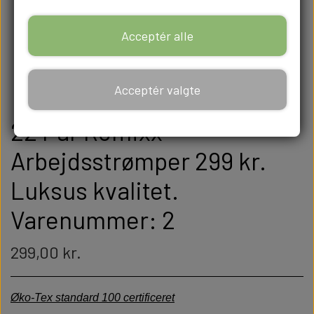
Acceptér alle
Acceptér valgte
22 Par Romixx
Arbejdsstrømper 299 kr.
Luksus kvalitet.
Varenummer: 2
299,00 kr.
Øko-Tex standard 100 certificeret