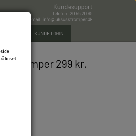
Kundesupport
Telefon: 20 55 20 88
E-mail: info@luksusstromper.dk
ØMPER.DK
KUNDE LOGIN
eside
på linket
mostrømper 299 kr.
er: 4