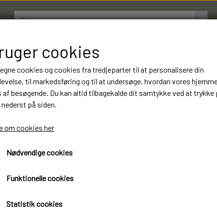
bruger cookies
AMESTRØMPER
BOXERSHORTS
OM LUKSUSSTR
 egne cookies og cookies fra tredjeparter til at personalisere din
evelse, til markedsføring og til at undersøge, hvordan vores hjemm
af besøgende. Du kan altid tilbagekalde dit samtykke ved at trykke 
22 Par Romixx Bomuld Ter
 nederst på siden.
Luksus Kvalitet. Varenumm
 om cookies her
299,00 kr.
Nødvendige cookies
Øko-Tex standard 100 certificeret
Funktionelle cookies
Romixx Termostrømper Luksus kvalitet
Statistik cookies
22 Par 299 kr