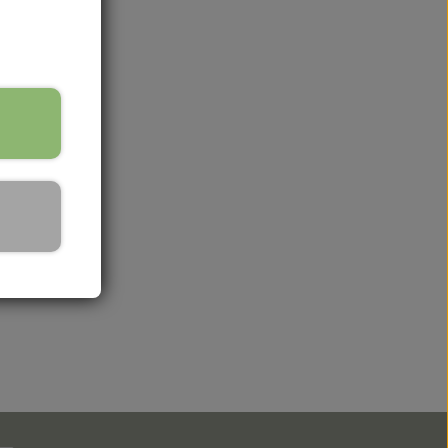
de
egenskaber