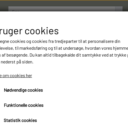
bruger cookies
AMESTRØMPER
BOXERSHORTS
OM LUKSUSSTR
 egne cookies og cookies fra tredjeparter til at personalisere din
evelse, til markedsføring og til at undersøge, hvordan vores hjemm
af besøgende. Du kan altid tilbagekalde dit samtykke ved at trykke 
10 Par Gianvaglia Boxersho
 nederst på siden.
Kvalitet. Varenummer: 23
 om cookies her
297,00 kr.
Nødvendige cookies
Øko-Tex standard 100 certificeret
Funktionelle cookies
Ginavaglia Boxershorts Luksus kvalitet
( Mixet farver )
Statistik cookies
10 Par 297 kr