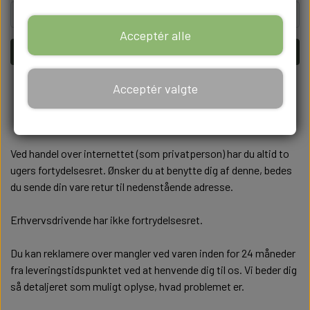
Acceptér alle
Fortsæt
Acceptér valgte
Ved handel over internettet (som privatperson) har du altid to
ugers fortydelsesret. Ønsker du at benytte dig af denne, bedes
du sende din vare retur til nedenstående adresse.
Erhvervsdrivende har ikke fortrydelsesret.
Du kan reklamere over mangler ved varen inden for 24 måneder
fra leveringstidspunktet ved at henvende dig til os. Vi beder dig
så detaljeret som muligt oplyse, hvad problemet er.