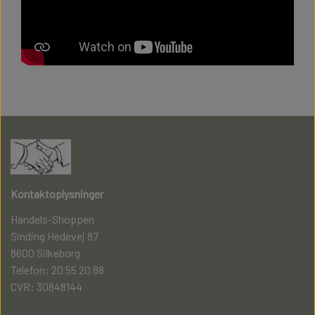
Kontaktoplysninger
Handels-Shoppen
Sinding Hedevej 87
8600 Silkeborg
Telefon: 20 55 20 88
CVR: 30848144