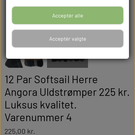
Acceptér alle
Acceptér valgte
12 Par Softsail Herre
Angora Uldstrømper 225 kr.
Luksus kvalitet.
Varenummer 4
225,00 kr.