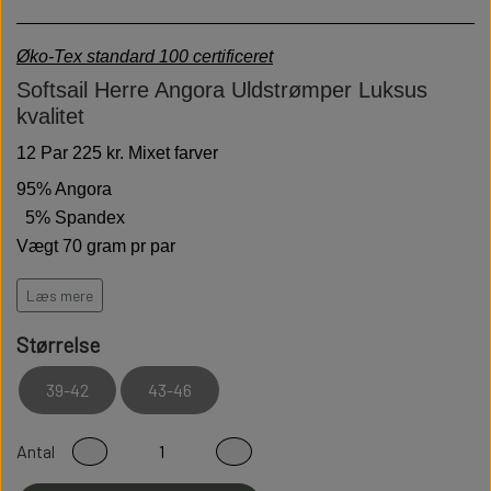
Øko-Tex standard 100 certificeret
Softsail Herre Angora Uldstrømper Luksus
kvalitet
12 Par 225 kr. Mixet farver
95% Angora
5% Spandex
Vægt 70 gram pr par
Hold varmen på de kolde dage
Læs mere
Høj kvalitet er bløde behagelige og holdbare
Størrelse
Modstandsdygtige over for slid
39-42
43-46
Sidder perfekt på foden
Fladsømmet for ekstra god komfort
Antal