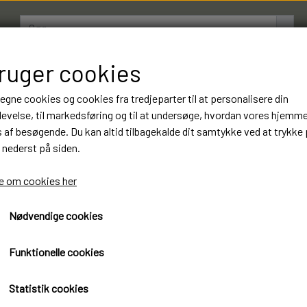
bruger cookies
AMESTRØMPER
BOXERSHORTS
OM LUKSUSSTR
 egne cookies og cookies fra tredjeparter til at personalisere din
evelse, til markedsføring og til at undersøge, hvordan vores hjemm
af besøgende. Du kan altid tilbagekalde dit samtykke ved at trykke 
12 Par Softsail Herre Ango
 nederst på siden.
Luksus kvalitet. Varenumm
 om cookies her
225,00 kr.
Nødvendige cookies
Øko-Tex standard 100 certificeret
Funktionelle cookies
Softsail Herre Angora Uldstrømper Luksus kval
Statistik cookies
12 Par 225 kr. Mixet farver