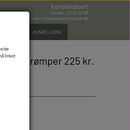
Kundesupport
Telefon: 20 55 20 88
E-mail: info@luksusstromper.dk
ØMPER.DK
KUNDE LOGIN
eside
på linket
ra Uldstrømper 225 kr.
er 5
itet