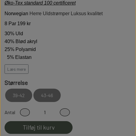
Øko-Tex standard 100 certificeret
Norwegian
Herre Uldstrømper Luksus kvalitet
8 Par 199 kr
30% Uld
40% Blød akryl
25% Polyamid
5% Elastan
Vægt 90 gram pr par
Læs mere
Hold varmen på de kolde dage
Størrelse
Høj kvalitet er bløde behagelige og holdbare
39-42
43-46
Modstandsdygtige over for slid
Sidder perfekt på foden
Antal
Fladsømmet for ekstra god komfort
Tilføj til kurv