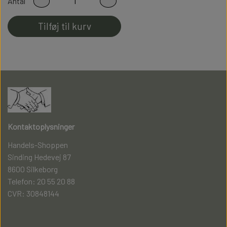
Antal
perfekt pasform
Tilføj til kurv
Fladsømmet for ekstra god komfort
Kontaktoplysninger
Handels-Shoppen
Sinding Hedevej 87
8600 Silkeborg
Telefon: 20 55 20 88
CVR: 30848144