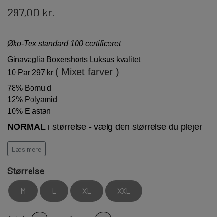
297,00 kr.
Øko-Tex standard 100 certificeret
Ginavaglia Boxershorts Luksus kvalitet
( Mixet farver )
10 Par 297 kr
78% Bomuld
12% Polyamid
10% Elastan
NORMAL
i størrelse - vælg den størrelse du plejer
at bruge
Læs mere
GIANVAGLIA står for italiensk moderigtigt og funktionelt
Luksus Boxershorts.
Fin bærekomfort med vægt på
Størrelse
bæredygtighed.
M
L
XL
XXL
Høj kvalitet er bløde behagelige og holdbare
Modstandsdygtige over for slid