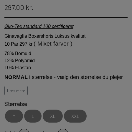
297,00 kr.
Øko-Tex standard 100 certificeret
Ginavaglia Boxershorts Luksus kvalitet
( Mixet farver )
10 Par 297 kr
78% Bomuld
12% Polyamid
10% Elastan
NORMAL
i størrelse - vælg den størrelse du plejer
at bruge
Læs mere
GIANVAGLIA står for italiensk moderigtigt og funktionelt
Luksus Boxershorts.
Fin bærekomfort med vægt på
Størrelse
bæredygtighed.
M
L
XL
XXL
Høj kvalitet er bløde behagelige og holdbare
Modstandsdygtige over for slid