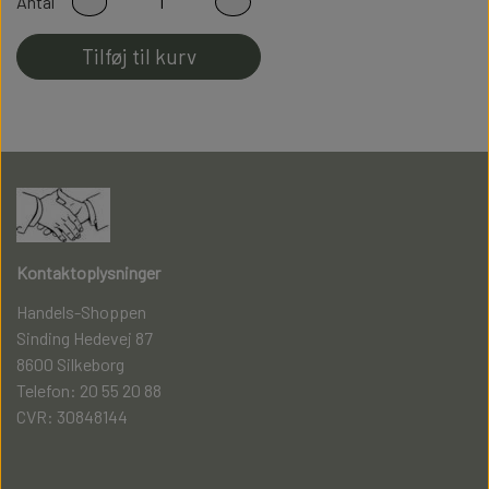
Antal
perfekt pasform
Tilføj til kurv
Fladsømmet for ekstra god komfort
Kontaktoplysninger
Handels-Shoppen
Sinding Hedevej 87
8600 Silkeborg
Telefon: 20 55 20 88
CVR: 30848144