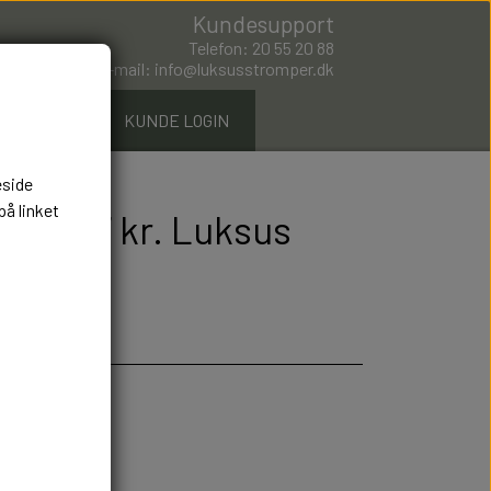
Kundesupport
Telefon: 20 55 20 88
E-mail: info@luksusstromper.dk
ØMPER.DK
KUNDE LOGIN
eside
på linket
rts 297 kr. Luksus