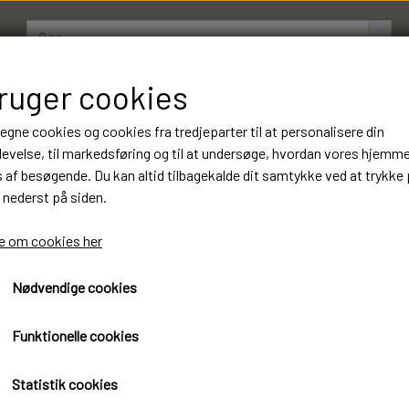
bruger cookies
AMESTRØMPER
BOXERSHORTS
OM LUKSUSSTR
 egne cookies og cookies fra tredjeparter til at personalisere din
evelse, til markedsføring og til at undersøge, hvordan vores hjemm
af besøgende. Du kan altid tilbagekalde dit samtykke ved at trykke 
10 Par Gianvaglia Boxersho
 nederst på siden.
Kvalitet. Varenummer: 3
 om cookies her
297,00 kr.
Nødvendige cookies
Øko-Tex standard 100 certificeret
Funktionelle cookies
Ginavaglia Boxershorts Luksus kvalitet
( Mixet farver )
Statistik cookies
10 Par 297 kr