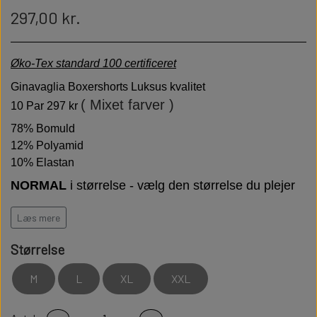
297,00 kr.
Øko-Tex standard 100 certificeret
Ginavaglia Boxershorts Luksus kvalitet
( Mixet farver )
10 Par 297 kr
78% Bomuld
12% Polyamid
10% Elastan
NORMAL
i størrelse - vælg den størrelse du plejer
at bruge
Læs mere
GIANVAGLIA står for italiensk moderigtigt og funktionelt
Luksus Boxershorts.
Fin bærekomfort med vægt på
Størrelse
bæredygtighed.
M
L
XL
XXL
Høj kvalitet er bløde behagelige og holdbare
Modstandsdygtige over for slid