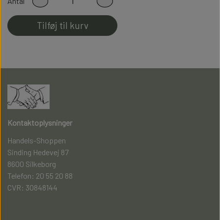
Antal
perfekt pasform
Tilføj til kurv
Fladsømmet for ekstra god komfort
Kontaktoplysninger
Handels-Shoppen
Sinding Hedevej 87
8600 Silkeborg
Telefon: 20 55 20 88
CVR: 30848144