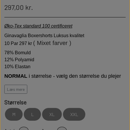
297,00 kr.
Øko-Tex standard 100 certificeret
Ginavaglia Boxershorts Luksus kvalitet
( Mixet farver )
10 Par 297 kr
78% Bomuld
12% Polyamid
10% Elastan
NORMAL
i størrelse - vælg den størrelse du plejer
at bruge
Læs mere
GIANVAGLIA står for italiensk moderigtigt og funktionelt
Luksus Boxershorts.
Fin bærekomfort med vægt på
Størrelse
bæredygtighed.
M
L
XL
XXL
Høj kvalitet er bløde behagelige og holdbare
Modstandsdygtige over for slid