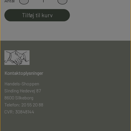
Antal
perfekt pasform
Tilføj til kurv
Fladsømmet for ekstra god komfort
Kontaktoplysninger
Handels-Shoppen
Sinding Hedevej 87
8600 Silkeborg
Telefon: 20 55 20 88
CVR: 30848144