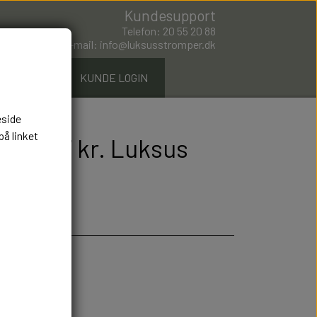
Kundesupport
Telefon: 20 55 20 88
E-mail: info@luksusstromper.dk
ØMPER.DK
KUNDE LOGIN
eside
på linket
rts 297 kr. Luksus