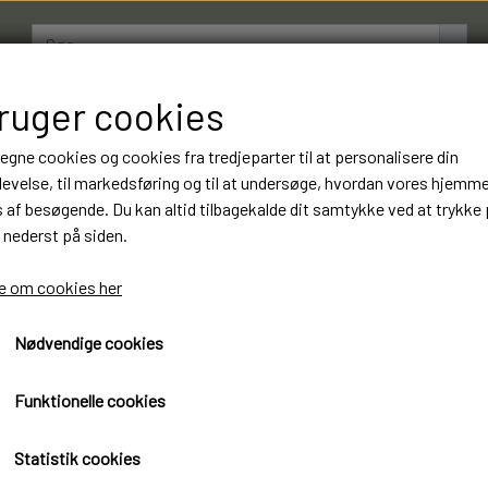
bruger cookies
AMESTRØMPER
BOXERSHORTS
OM LUKSUSSTR
 egne cookies og cookies fra tredjeparter til at personalisere din
evelse, til markedsføring og til at undersøge, hvordan vores hjemm
af besøgende. Du kan altid tilbagekalde dit samtykke ved at trykke 
10 Par Gianvaglia Boxersho
 nederst på siden.
Kvalitet. Varenummer: 8
 om cookies her
297,00 kr.
Nødvendige cookies
Øko-Tex standard 100 certificeret
Funktionelle cookies
Ginavaglia Boxershorts Luksus kvalitet
( Mixet farver )
Statistik cookies
10 Par 297 kr