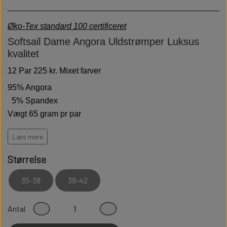
Øko-Tex standard 100 certificeret
Softsail Dame Angora Uldstrømper Luksus
kvalitet
12 Par 225 kr. Mixet farver
95% Angora
5% Spandex
Vægt 65 gram pr par
Hold varmen på de kolde dage
Læs mere
Høj kvalitet er bløde behagelige og holdbare
Størrelse
Modstandsdygtige over for slid
35-38
39-42
Sidder perfekt på foden
Fladsømmet for ekstra god komfort
Antal