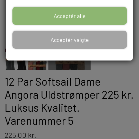
Acceptér alle
Acceptér valgte
12 Par Softsail Dame
Angora Uldstrømper 225 kr.
Luksus Kvalitet.
Varenummer 5
225,00 kr.