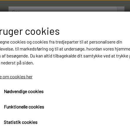
bruger cookies
AMESTRØMPER
BOXERSHORTS
OM LUKSUSSTR
 egne cookies og cookies fra tredjeparter til at personalisere din
evelse, til markedsføring og til at undersøge, hvordan vores hjemm
af besøgende. Du kan altid tilbagekalde dit samtykke ved at trykke 
12 Par Vincent Creation A
 nederst på siden.
199 kr. Luksus Kvalitet. V
 om cookies her
199,00 kr.
Nødvendige cookies
Øko-Tex standard 100 certificeret
Funktionelle cookies
Vincent Creation Ankel
Bambusstrømper Luksus kvalitet
Statistik cookies
12 Par 199 kr