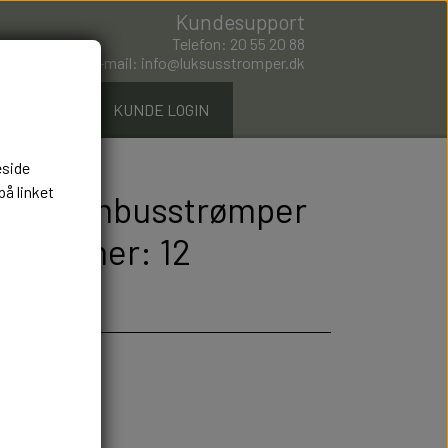
Kundesupport
Telefon: 20 55 20 88
E-mail: info@luksusstromper.dk
ØMPER.DK
KUNDE LOGIN
eside
på linket
nkel Bambusstrømper
arenummer: 12