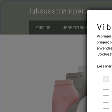
luksusstrømper.dk
Vi 
FORSIDE
HERRESTRØMPER
D
Vi bruger
brugeropl
anvendes 
'Cookies'
Læs mere