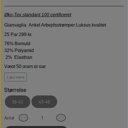
Øko-Tex standard 100 certificeret
Gianvaglia
Ankel Arbejdsstrømper Luksus kvalitet
25 Par 299 kr.
76% Bomuld
32%
Polyamid
2% Elasthan
Vægt 50 gram pr par
Høj kvalitet er bløde behagelige og holdbare
Læs mere
Har termoaktive egenskaber
og
Størrelse
temperaturregulerende
egenskaber
Modstandsdygtige over for slid
39-42
43-46
Sidder perfekt på foden
Antal
Fladsømmet for ekstra god komfort