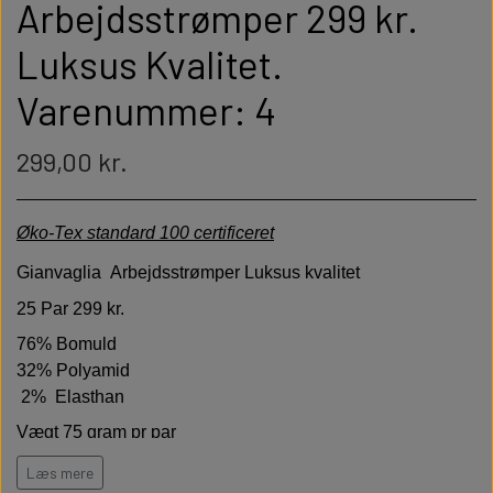
Arbejdsstrømper 299 kr.
Luksus Kvalitet.
Varenummer: 4
299,00 kr.
Øko-Tex standard 100 certificeret
Gianvaglia
Arbejdsstrømper Luksus kvalitet
25 Par 299 kr.
76% Bomuld
32%
Polyamid
2% Elasthan
Vægt 75 gram pr par
Høj kvalitet er bløde behagelige og holdbare
Læs mere