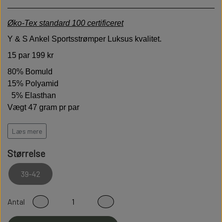
Øko-Tex standard 100 certificeret
Y & S Ankel Sportsstrømper Luksus kvalitet.
15 par 199 kr
80% Bomuld
15% Polyamid
5% Elasthan
Vægt 47 gram pr par
Høj kvalitet er bløde behagelige og holdbare
Læs mere
Har termoaktive egenskaber
Størrelse
Modstandsdygtige over for slid
Sidder perfekt på foden
39-42
Fladsømmet for ekstra god komfort
Antal
100% Fnullerfri