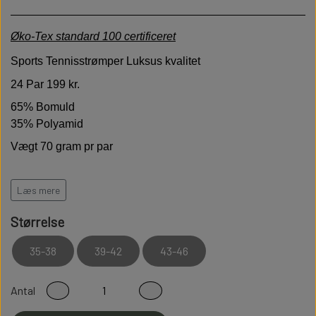
Øko-Tex standard 100 certificeret
Sports Tennisstrømper
Luksus kvalitet
24 Par 199 kr.
65% Bomuld
35% Polyamid
Vægt 70 gram pr par
Læs mere
Høj kvalitet er bløde behagelige og holdbare
Modstandsdygtige over for slid
Størrelse
Sidder perfekt på foden
35-38
39-42
43-46
Fladsømmet for ekstra god komfort
Velegnet til fritids og sportsaktiviteter
Antal