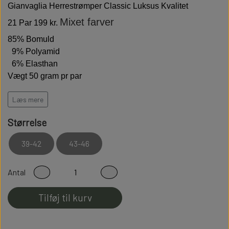
Gianvaglia
Herrestrømper Classic Luksus Kvalitet
Mixet farver
21 Par 199 kr.
85% Bomuld
9% Polyamid
6% Elasthan
Vægt 50 gram pr par
GIANVAGLIA står for italiensk moderigtigt og funktionelt
Læs mere
Luksus strømper.
Fin bærekomfort med vægt på
bæredygtighed.
Størrelse
Høj kvalitet er bløde behagelige og holdbare
39-42
43-46
Modstandsdygtige over for slid
Sidder perfekt på foden
Antal
Fladsømmet for ekstra god komfort
Tilføj til kurv
100% Fnullerfri