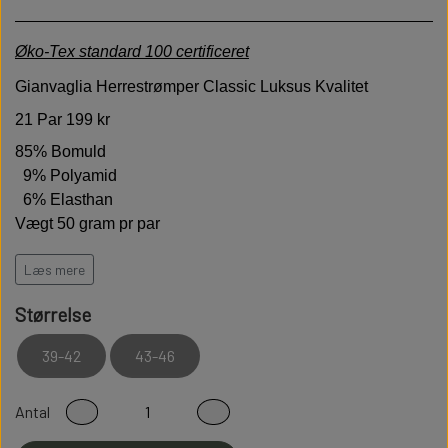
Øko-Tex standard 100 certificeret
Gianvaglia
Herrestrømper Classic Luksus Kvalitet
21 Par 199 kr
85% Bomuld
9% Polyamid
6% Elasthan
Vægt 50 gram pr par
GIANVAGLIA står for italiensk moderigtigt og funktionelt
Læs mere
Luksus strømper.
Fin bærekomfort med vægt på
bæredygtighed.
Størrelse
Høj kvalitet er bløde behagelige og holdbare
39-42
43-46
Modstandsdygtige over for slid
Sidder perfekt på foden
Antal
Fladsømmet for ekstra god komfort