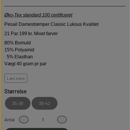
Øko-Tex standard 100 certificeret
Pesail Damestrømper Classic Luksus Kvalitet
21 Par 199 kr. Mixet farver
80% Bomuld
15% Polyamid
5% Elasthan
Vægt 40 gram pr par
Læs mere
Høj kvalitet er bløde behagelige og holdbare
Størrelse
Modstandsdygtige over for slid
Sidder perfekt på foden
35-38
39-42
Fladsømmet for ekstra god komfort
Antal
100% Fnullerfri