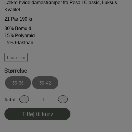
Lækre hvide damestrømper fra Pesail Classic, Luksus
Kvalitet
21 Par 199 kr
80% Bomuld
15% Polyamid
5% Elasthan
Vægt 40 gram pr par
Læs mere
Høj kvalitet er bløde behagelige og holdbare
Størrelse
Modstandsdygtige over for slid
35-38
39-42
Sidder perfekt på foden
Fladsømmet for ekstra god komfort
Antal
100% Fnullerfri
Tilføj til kurv