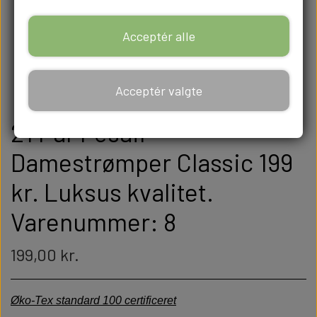
Acceptér alle
Acceptér valgte
21 Par Pesail
Damestrømper Classic 199
kr. Luksus kvalitet.
Varenummer: 8
199,00 kr.
Øko-Tex standard 100 certificeret