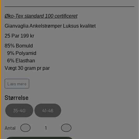
Øko-Tex standard 100 certificeret
Gianvaglia Ankelstrømper Luksus kvalitet
25 Par 199 kr
85% Bomuld
9% Polyamid
6% Elasthan
Vægt 30 gram pr par
GIANVAGLIA står for italiensk moderigtigt og funktionelt
Læs mere
Luksus strømper.
Fin bærekomfort med vægt på
bæredygtighed.
Størrelse
Høj kvalitet er bløde behagelige og holdbare
35-40
41-46
Modstandsdygtige over for slid
Sidder perfekt på foden
Antal
Fladsømmet for ekstra god komfort