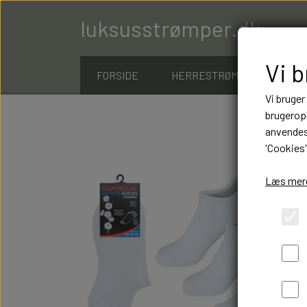
luksusstrømper.dk
Vi 
FORSIDE
HERRESTRØMPER
D
Vi bruger
brugeropl
anvendes 
'Cookies'
Læs mere