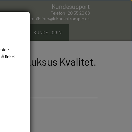
Kundesupport
Telefon: 20 55 20 88
E-mail: info@luksusstromper.dk
ØMPER.DK
KUNDE LOGIN
eside
på linket
99 kr. Luksus Kvalitet.