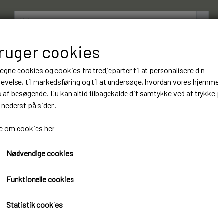
bruger cookies
AMESTRØMPER
BOXERSHORTS
OM LUKSUSSTR
 egne cookies og cookies fra tredjeparter til at personalisere din
evelse, til markedsføring og til at undersøge, hvordan vores hjemm
af besøgende. Du kan altid tilbagekalde dit samtykke ved at trykke 
25 Par Gianvaglia Footies 1
 nederst på siden.
Varenummer: 3
 om cookies her
199,00 kr.
Nødvendige cookies
Øko-Tex standard 100 certificeret
Funktionelle cookies
Gianvaglia Footies Luksus kvalitet
Statistik cookies
25 Par 199 kr