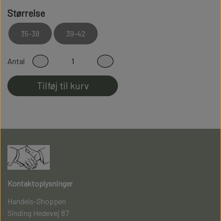
Høj kvalitet er bløde behagelige og holdbare
Størrelse
Modstandsdygtige over for slid
35-38
39-42
Sidder perfekt på foden
Fladsømmet for ekstra god komfort
Antal
100% Fnullerfri
Tilføj til kurv
Kontaktoplysninger
Handels-Shoppen
Sinding Hedevej 87