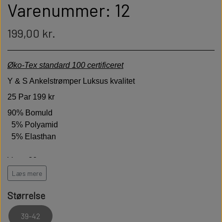
Varenummer: 12
199,00 kr.
Øko-Tex standard 100 certificeret
Y & S Ankelstrømper Luksus kvalitet
25 Par 199 kr
90% Bomuld
5% Polyamid
5% Elasthan
Vægt 30 gram pr par
Læs mere
Høj kvalitet er bløde behagelige og holdbare
Størrelse
Modstandsdygtige over for slid
39-42
Sidder perfekt på foden