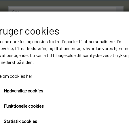
bruger cookies
AMESTRØMPER
BOXERSHORTS
OM LUKSUSSTR
 egne cookies og cookies fra tredjeparter til at personalisere din
evelse, til markedsføring og til at undersøge, hvordan vores hjemm
af besøgende. Du kan altid tilbagekalde dit samtykke ved at trykke 
3 Par Benysøn Økologiske
 nederst på siden.
kr. Luksus Kvalitet. Varen
 om cookies her
65,00 kr.
Nødvendige cookies
Øko-Tex standard 100 certificeret
Funktionelle cookies
Benysøn Økologiske Bomuldsstrømper
Luksus kvalitet
Statistik cookies
3 Par 65 kr