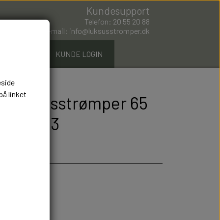
Kundesupport
Telefon: 20 55 20 88
E-mail: info@luksusstromper.dk
ØMPER.DK
KUNDE LOGIN
eside
på linket
 Bomuldsstrømper 65
ummer: 3