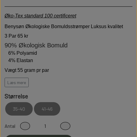
Øko-Tex standard 100 certificeret
Benysøn Økologiske Bomuldsstrømper
Luksus kvalitet
3 Par 65 kr
90% Økologisk Bomuld
6% Polyamid
4% Elastan
Vægt 55 gram pr par
Høj kvalitet er bløde behagelige og holdbare
Læs mere
Modstandsdygtige over for slid
Størrelse
Sidder perfekt på foden
35-40
41-46
Fladsømmet for ekstra god komfort
100% Fnullerfri
Antal