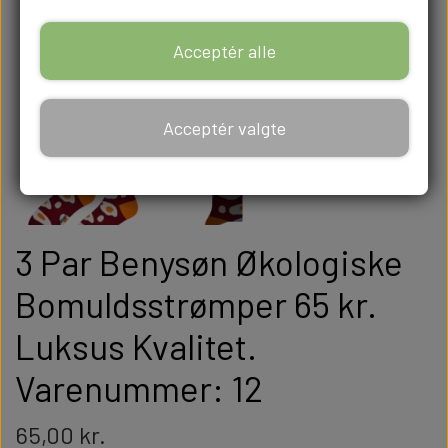
Acceptér alle
Acceptér valgte
3 Par Benysøn Økologiske
Bomuldsstrømper 65 kr.
Luksus Kvalitet.
Varenummer: 12
65,00 kr.