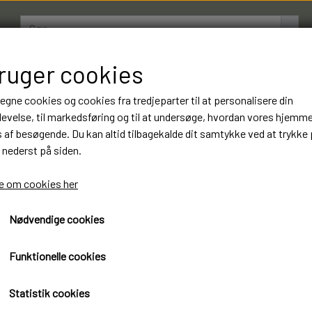
bruger cookies
AMESTRØMPER
BOXERSHORTS
OM LUKSUSSTR
 egne cookies og cookies fra tredjeparter til at personalisere din
evelse, til markedsføring og til at undersøge, hvordan vores hjemm
af besøgende. Du kan altid tilbagekalde dit samtykke ved at trykke 
3 Par Benysøn Økologiske
 nederst på siden.
kr. Luksus Kvalitet. Varen
 om cookies her
65,00 kr.
Nødvendige cookies
Øko-Tex standard 100 certificeret
Funktionelle cookies
Benysøn Økologiske Bomuldsstrømper
Luksus kvalitet
Statistik cookies
3 Par 65 kr