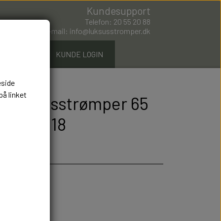
Kundesupport
Telefon: 20 55 20 88
E-mail: info@luksusstromper.dk
ØMPER.DK
KUNDE LOGIN
eside
på linket
 Bomuldsstrømper 65
ummer: 18