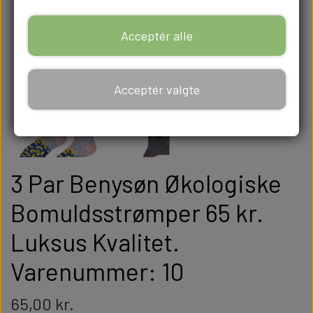
Acceptér alle
Acceptér valgte
3 Par Benysøn Økologiske
Bomuldsstrømper 65 kr.
Luksus Kvalitet.
Varenummer: 10
65,00 kr.