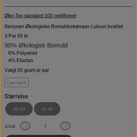
Øko-Tex standard 100 certificeret
Benysøn Økologiske Bomuldsstrømper
Luksus kvalitet
3 Par 65 kr
90% Økologisk Bomuld
6% Polyamid
4% Elastan
Vægt 55 gram pr par
Høj kvalitet er bløde behagelige og holdbare
Læs mere
Modstandsdygtige over for slid
Størrelse
Sidder perfekt på foden
35-40
41-46
Fladsømmet for ekstra god komfort
100% Fnullerfri
Antal