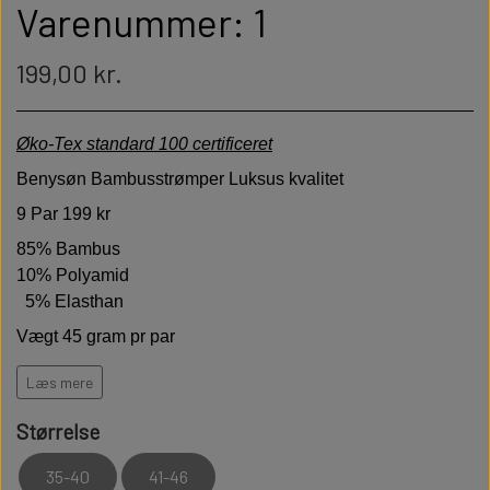
Varenummer: 1
199,00 kr.
Øko-Tex standard 100 certificeret
Benysøn Bambusstrømper Luksus kvalitet
9 Par 199 kr
85% Bambus
10% Polyamid
5% Elasthan
Vægt 45 gram pr par
Læs mere
Høj kvalitet er bløde behagelige og holdbare
Størrelse
Modstandsdygtige over for slid
35-40
41-46
Sidder perfekt på foden