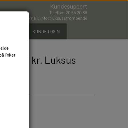
Kundesupport
Telefon: 20 55 20 88
E-mail: info@luksusstromper.dk
ØMPER.DK
KUNDE LOGIN
eside
på linket
rts 297 kr. Luksus