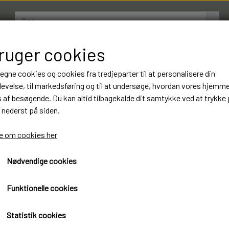
bruger cookies
AMESTRØMPER
BOXERSHORTS
OM LUKSUSSTR
 egne cookies og cookies fra tredjeparter til at personalisere din
evelse, til markedsføring og til at undersøge, hvordan vores hjemm
af besøgende. Du kan altid tilbagekalde dit samtykke ved at trykke 
10 Par Gianvaglia Boxersho
 nederst på siden.
Kvalitet. Varenummer: 10
 om cookies her
297,00 kr.
Nødvendige cookies
Øko-Tex standard 100 certificeret
Funktionelle cookies
Ginavaglia Boxershorts Luksus kvalitet
Statistik cookies
10 Par 297 kr