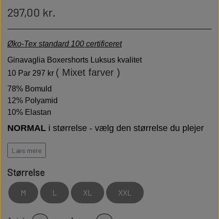
297,00 kr.
Øko-Tex standard 100 certificeret
Ginavaglia Boxershorts Luksus kvalitet
( Mixet farver )
10 Par 297 kr
78% Bomuld
12% Polyamid
10% Elastan
NORMAL
i størrelse - vælg den størrelse du plejer
at bruge
Læs mere
GIANVAGLIA står for italiensk moderigtigt og funktionelt
Luksus Boxershorts.
Fin bærekomfort med vægt på
Størrelse
bæredygtighed.
M
L
XL
XXL
Høj kvalitet er bløde behagelige og holdbare
Modstandsdygtige over for slid