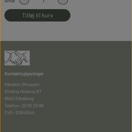
Antal
perfekt pasform
Tilføj til kurv
Fladsømmet for ekstra god komfort
Kontaktoplysninger
Handels-Shoppen
Sinding Hedevej 87
8600 Silkeborg
Telefon: 20 55 20 88
CVR: 30848144