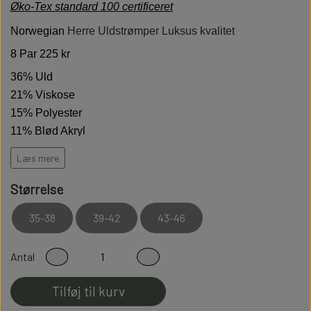
Øko-Tex standard 100 certificeret
Norwegian
Herre Uldstrømper Luksus kvalitet
8 Par 225 kr
36% Uld
21% Viskose
15% Polyester
11% Blød Akryl
10% Polyamid
Læs mere
7% Bomuld
Størrelse
Vægt 120 gram pr par
Hold varmen på de kolde dage
35-38
39-42
43-46
Høj kvalitet er bløde behagelige og holdbare
Antal
Modstandsdygtige over for slid
Sidder perfekt på foden
Tilføj til kurv
Fladsømmet for ekstra god komfort