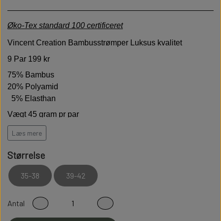
Øko-Tex standard 100 certificeret
Vincent Creation
Bambusstrømper Luksus kvalitet
9 Par 199 kr
75% Bambus
20% Polyamid
5% Elasthan
Vægt 45 gram pr par
Læs mere
Høj kvalitet er bløde behagelige og holdbare
Størrelse
Modstandsdygtige over for slid
35-38
39-42
Sidder perfekt på foden
Fladsømmet for ekstra god komfort
Antal
100% Fnullerfri