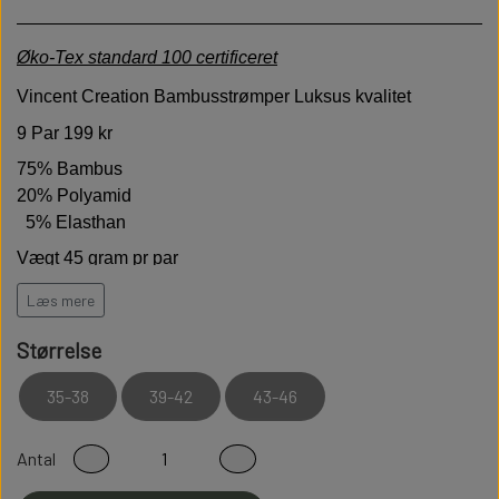
Øko-Tex standard 100 certificeret
Vincent Creation
Bambusstrømper Luksus kvalitet
9 Par 199 kr
75% Bambus
20% Polyamid
5% Elasthan
Vægt 45 gram pr par
Læs mere
Høj kvalitet er bløde behagelige og holdbare
Størrelse
Modstandsdygtige over for slid
35-38
39-42
43-46
Sidder perfekt på foden
Fladsømmet for ekstra god komfort
Antal
100% Fnullerfri