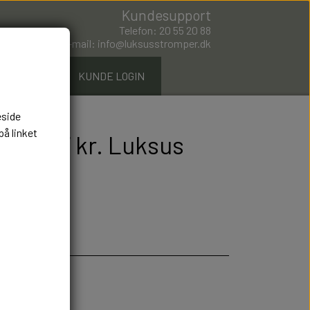
Kundesupport
Telefon: 20 55 20 88
E-mail: info@luksusstromper.dk
ØMPER.DK
KUNDE LOGIN
eside
på linket
rts 297 kr. Luksus