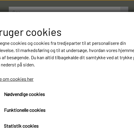
bruger cookies
AMESTRØMPER
BOXERSHORTS
OM LUKSUSSTR
 egne cookies og cookies fra tredjeparter til at personalisere din
evelse, til markedsføring og til at undersøge, hvordan vores hjemm
af besøgende. Du kan altid tilbagekalde dit samtykke ved at trykke 
10 Par Gianvaglia Boxersho
 nederst på siden.
Kvalitet. Varenummer: 18
 om cookies her
XL
Nødvendige cookies
297,00 kr.
Funktionelle cookies
Øko-Tex standard 100 certificeret
Statistik cookies
Ginavaglia Boxershorts Luksus kvalitet